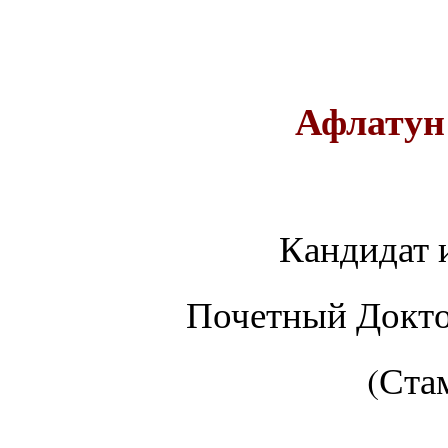
Афлатун
Кандидат 
Почетный Докто
(Ста